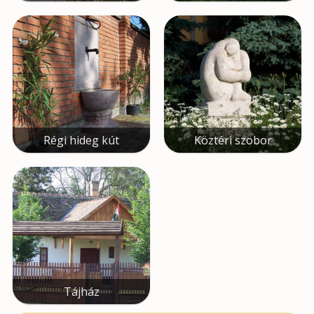
Régi hideg kút
Köztéri szobor
Tájház