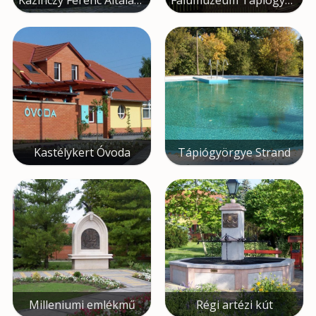
Kazinczy Ferenc Általános Iskola
Falumúzeum Tápiógyörgye
Kastélykert Óvoda
Tápiógyörgye Strand
Milleniumi emlékmű
Régi artézi kút