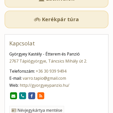
Kerékpár túra

Kapcsolat
Györgyey Kastély - Étterem és Panzió
2767 Tápiógyörgye, Táncsics Mihály út 2.
Telefonszám:
+36 30 939 9494
E-mail:
varro.tapio@gmail.com
Web:
http://gyorgyeypanzio.hu/
Névjegykártya mentése