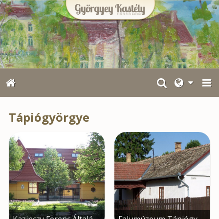
Tápiógyörgye