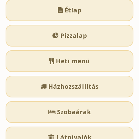
Étlap

Pizzalap

Heti menü

Házhozszállítás

Szobaárak

Látnivalók
