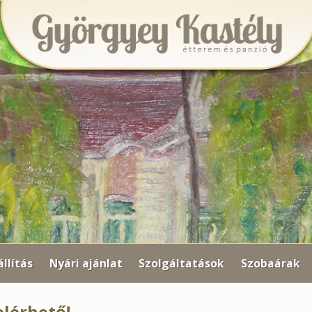
llítás
Nyári ajánlat
Szolgáltatások
Szobaárak
elérhető!