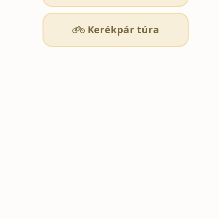
Kerékpár túra
