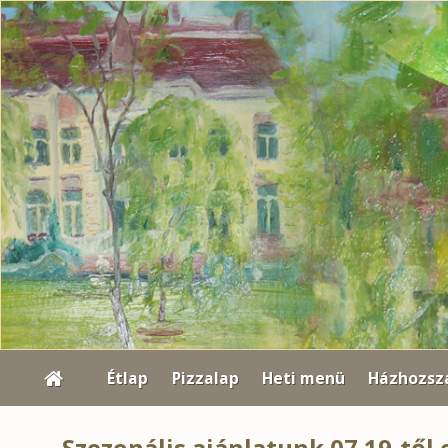
Étlap
Pizzalap
Heti menü
Házhozszá
Szezonális ajánlatunk 07.19-től 