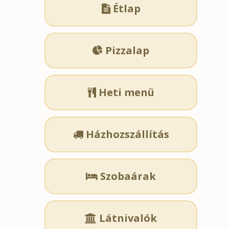
Étlap

Pizzalap

Heti menü

Házhozszállítás

Szobaárak

Látnivalók
